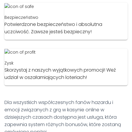
Bezpieczeństwo
Potwierdzone bezpieczeństwo i absolutna
uczciwość. Zawsze jesteś bezpieczny!
Zysk
Skorzystaj z naszych wyjątkowych promocji! Weź
udział w oszałamiających loteriach!
Dla wszystkich współczesnych fanów hazardu i
emocji związanych z grą w kasynie online w
dzisiejszych czasach dostępna jest usługa, która
zapewnia system różnych bonusów, które zostaną
omówione poniżej.