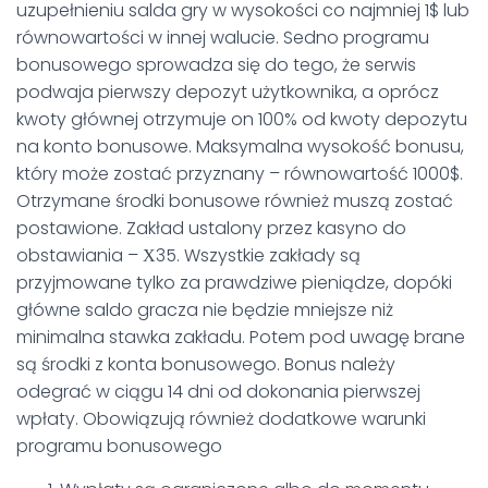
uzupełnieniu salda gry w wysokości co najmniej 1$ lub
równowartości w innej walucie. Sedno programu
bonusowego sprowadza się do tego, że serwis
podwaja pierwszy depozyt użytkownika, a oprócz
kwoty głównej otrzymuje on 100% od kwoty depozytu
na konto bonusowe. Maksymalna wysokość bonusu,
który może zostać przyznany – równowartość 1000$.
Otrzymane środki bonusowe również muszą zostać
postawione. Zakład ustalony przez kasyno do
obstawiania – Х35. Wszystkie zakłady są
przyjmowane tylko za prawdziwe pieniądze, dopóki
główne saldo gracza nie będzie mniejsze niż
minimalna stawka zakładu. Potem pod uwagę brane
są środki z konta bonusowego. Bonus należy
odegrać w ciągu 14 dni od dokonania pierwszej
wpłaty. Obowiązują również dodatkowe warunki
programu bonusowego