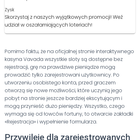
Zysk
Skorzystaj z naszych wyjątkowych promocji! Weź
udział w oszałamiających loteriach!
Pomimo faktu, że na oficjalnej stronie interaktywnego
kasyna Vavada wszystkie sloty są dostępne bez
rejestracji, grę na prawdziwe pieniądze mogą
prowadzić tylko zarejestrowani użytkownicy. Po
utworzeniu osobistego konta, przed graczem
otworzą się nowe możliwości, które uczynią jego
pobyt na stronie jeszcze bardziej ekscytującym i
mogą przynieść dużo pieniędzy. Wszystko, czego
wymaga się od łowców fortuny, to otwarcie zakładki
«Rejestracja» i wypełnienie formularza.
Przywileje dla zarejestrowanych