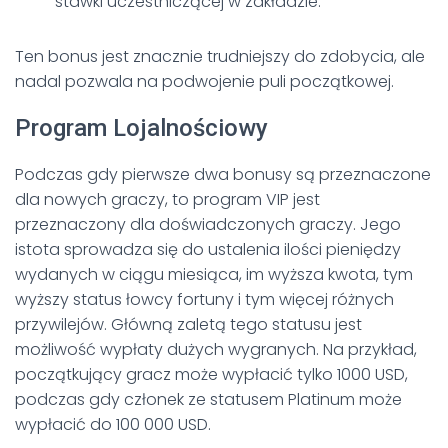
stawki uczestniczącej w zakładzie.
Ten bonus jest znacznie trudniejszy do zdobycia, ale
nadal pozwala na podwojenie puli początkowej.
Program Lojalnościowy
Podczas gdy pierwsze dwa bonusy są przeznaczone
dla nowych graczy, to program VIP jest
przeznaczony dla doświadczonych graczy. Jego
istota sprowadza się do ustalenia ilości pieniędzy
wydanych w ciągu miesiąca, im wyższa kwota, tym
wyższy status łowcy fortuny i tym więcej różnych
przywilejów. Główną zaletą tego statusu jest
możliwość wypłaty dużych wygranych. Na przykład,
początkujący gracz może wypłacić tylko 1000 USD,
podczas gdy członek ze statusem Platinum może
wypłacić do 100 000 USD.