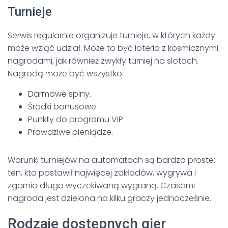
Turnieje
Serwis regularnie organizuje turnieje, w których każdy
może wziąć udział. Może to być loteria z kosmicznymi
nagrodami, jak również zwykły turniej na slotach.
Nagrodą może być wszystko:
Darmowe spiny.
Środki bonusowe.
Punkty do programu VIP.
Prawdziwe pieniądze.
Warunki turniejów na automatach są bardzo proste:
ten, kto postawił najwięcej zakładów, wygrywa i
zgarnia długo wyczekiwaną wygraną. Czasami
nagroda jest dzielona na kilku graczy jednocześnie.
Rodzaje dostępnych gier