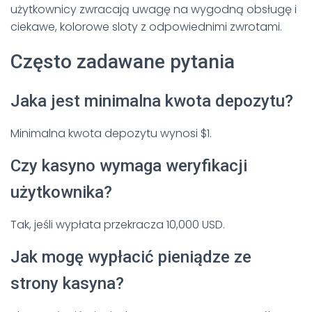
użytkownicy zwracają uwagę na wygodną obsługę i
ciekawe, kolorowe sloty z odpowiednimi zwrotami.
Często zadawane pytania
Jaka jest minimalna kwota depozytu?
Minimalna kwota depozytu wynosi $1.
Czy kasyno wymaga weryfikacji
użytkownika?
Tak, jeśli wypłata przekracza 10,000 USD.
Jak mogę wypłacić pieniądze ze
strony kasyna?