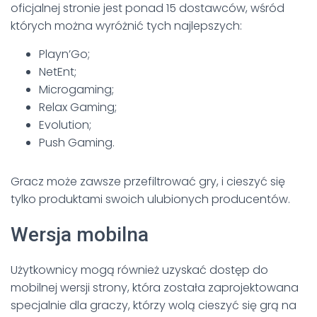
oficjalnej stronie jest ponad 15 dostawców, wśród
których można wyróżnić tych najlepszych:
Playn’Go;
NetEnt;
Microgaming;
Relax Gaming;
Evolution;
Push Gaming.
Gracz może zawsze przefiltrować gry, i cieszyć się
tylko produktami swoich ulubionych producentów.
Wersja mobilna
Użytkownicy mogą również uzyskać dostęp do
mobilnej wersji strony, która została zaprojektowana
specjalnie dla graczy, którzy wolą cieszyć się grą na