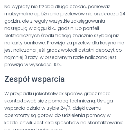
Na wypłaty nie trzeba długo czekać, ponieważ
maksymalne opóźnienie przelewów nie przekracza 24
godzin, ale z reguły wszystkie zaksięgowania
następują w ciągu kilku godzin. Do portfeli
elektronicznych środki trafiają znacznie szybciej niż
na karty bankowe. Prowizja za przelew dla kasyna nie
jest naliczana, jeśli gracz wpłacił ostatni depozyt co
najmniej 3 razy, w przeciwnym razie naliczana jest
prowizja w wysokości 10%.
Zespół wsparcia
W przypadku jakichkolwiek sporów, gracz może
skontaktować się z pomocą techniczną. Usługa
wsparcia działa w trybie 24/7, dzięki czemu
operatorzy są gotowi do udzielenia pomocy w
każdej chwili. Jest kilka sposobów na skontaktowanie
się z pomocą techniczną: