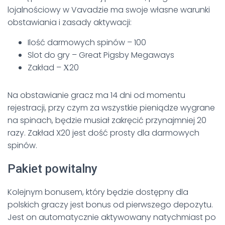
lojalnościowy w Vavadzie ma swoje własne warunki
obstawiania i zasady aktywacji:
Ilość darmowych spinów – 100
Slot do gry – Great Pigsby Megaways
Zakład – Х20
Na obstawianie gracz ma 14 dni od momentu
rejestracji, przy czym za wszystkie pieniądze wygrane
na spinach, będzie musiał zakręcić przynajmniej 20
razy. Zakład X20 jest dość prosty dla darmowych
spinów.
Pakiet powitalny
Kolejnym bonusem, który będzie dostępny dla
polskich graczy jest bonus od pierwszego depozytu.
Jest on automatycznie aktywowany natychmiast po