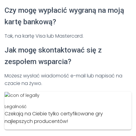
Czy mogę wypłacić wygraną na moją
kartę bankową?
Tak, na kartę Visa lub Mastercard.
Jak mogę skontaktować się z
zespołem wsparcia?
Możesz wysłać wiadomość e-mail lub napisać na
czacie na żywo.
Legalność
Czekają na Ciebie tylko certyfikowane gry
najlepszych producentów!