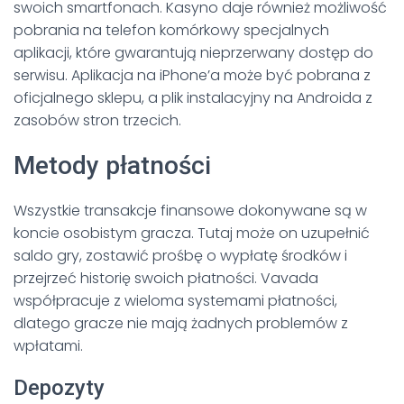
swoich smartfonach. Kasyno daje również możliwość
pobrania na telefon komórkowy specjalnych
aplikacji, które gwarantują nieprzerwany dostęp do
serwisu. Aplikacja na iPhone’a może być pobrana z
oficjalnego sklepu, a plik instalacyjny na Androida z
zasobów stron trzecich.
Metody płatności
Wszystkie transakcje finansowe dokonywane są w
koncie osobistym gracza. Tutaj może on uzupełnić
saldo gry, zostawić prośbę o wypłatę środków i
przejrzeć historię swoich płatności. Vavada
współpracuje z wieloma systemami płatności,
dlatego gracze nie mają żadnych problemów z
wpłatami.
Depozyty