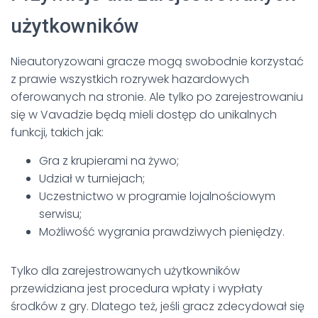
użytkowników
Nieautoryzowani gracze mogą swobodnie korzystać
z prawie wszystkich rozrywek hazardowych
oferowanych na stronie. Ale tylko po zarejestrowaniu
się w Vavadzie będą mieli dostęp do unikalnych
funkcji, takich jak:
Gra z krupierami na żywo;
Udział w turniejach;
Uczestnictwo w programie lojalnościowym
serwisu;
Możliwość wygrania prawdziwych pieniędzy.
Tylko dla zarejestrowanych użytkowników
przewidziana jest procedura wpłaty i wypłaty
środków z gry. Dlatego też, jeśli gracz zdecydował się