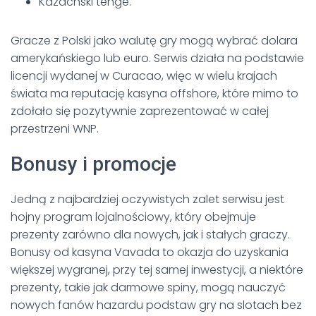
Kazachski tenge.
Gracze z Polski jako walutę gry mogą wybrać dolara
amerykańskiego lub euro. Serwis działa na podstawie
licencji wydanej w Curacao, więc w wielu krajach
świata ma reputację kasyna offshore, które mimo to
zdołało się pozytywnie zaprezentować w całej
przestrzeni WNP.
Bonusy i promocje
Jedną z najbardziej oczywistych zalet serwisu jest
hojny program lojalnościowy, który obejmuje
prezenty zarówno dla nowych, jak i stałych graczy.
Bonusy od kasyna Vavada to okazja do uzyskania
większej wygranej, przy tej samej inwestycji, a niektóre
prezenty, takie jak darmowe spiny, mogą nauczyć
nowych fanów hazardu podstaw gry na slotach bez