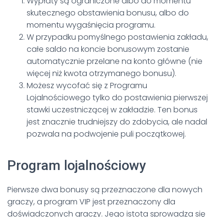
Wypłaty są ograniczone albo do momentu
skutecznego obstawienia bonusu, albo do
momentu wygaśnięcia programu.
W przypadku pomyślnego postawienia zakładu,
całe saldo na koncie bonusowym zostanie
automatycznie przelane na konto główne (nie
więcej niż kwota otrzymanego bonusu).
Możesz wycofać się z Programu
Lojalnościowego tylko do postawienia pierwszej
stawki uczestniczącej w zakładzie. Ten bonus
jest znacznie trudniejszy do zdobycia, ale nadal
pozwala na podwojenie puli początkowej.
Program lojalnościowy
Pierwsze dwa bonusy są przeznaczone dla nowych
graczy, a program VIP jest przeznaczony dla
doświadczonych graczy. Jego istota sprowadza się